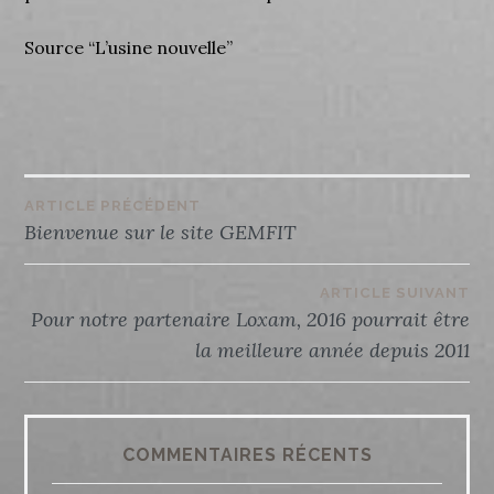
Source “L’usine nouvelle”
Navigation
ARTICLE PRÉCÉDENT
Bienvenue sur le site GEMFIT
de
ARTICLE SUIVANT
l’article
Pour notre partenaire Loxam, 2016 pourrait être
la meilleure année depuis 2011
COMMENTAIRES RÉCENTS