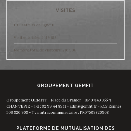
VISITES
Utilisateurs en ligne:
0
Visites totales:
1 119 198
Nombre total de visiteurs:
210 996
GROUPEMENT GEMFIT
Groupement GEMFIT - Place du Granier - BP 97143 35571
CHANTEPIE - Tel : 02 99 44 85 11 - adm@gemfit.fr - RCS Rennes
509 820 908 - Tva intracommunautaire : FR07509820908
PLATEFORME DE MUTUALISATION DES